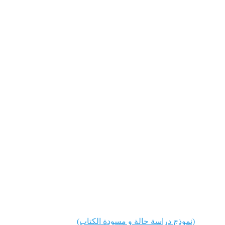
📘 الكتاب الأول -كتاب: قِيَادَةُ السُّيَادَة (الإدارة والقيادة)
العنوان: صُلح الحديبية: تشريح تجميد الأسواق 
والاستحواذ الاستراتيجي الأعظم.
التصنيف: التخطيط الاستراتيجي، إدارة الأزمات، 
والقيادة الرؤيوية.
(نموذج دراسة حالة و مسودة الكتاب)