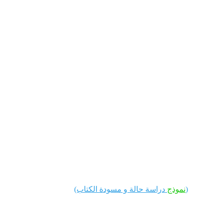
📗 الكتاب الثاني -كتاب: شَفْرَةُ الكِيَان(التكنولوجيا والأمن 
السيبراني)
العنوان: غزوة الخندق: هندسة الجدار الناري المادي 
والدفاع السيبراني الرشيق.
التصنيف: أمن المعلومات، إدارة المشاريع التقنية، 
والهندسة الاجتماعية.
(
نموذج
 دراسة حالة و مسودة الكتاب)