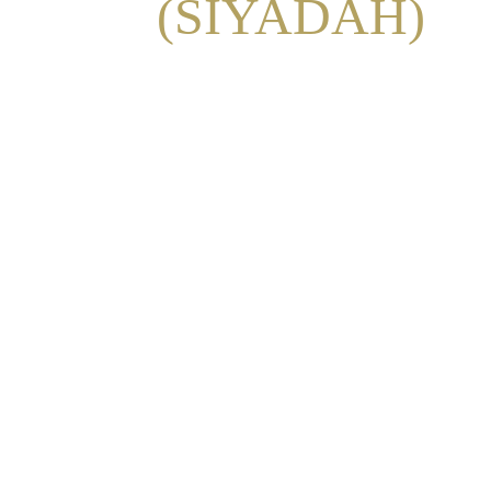
(SIYADAH)
الجناح الثاني :
الجناح الإداري والتقني 
والاقتصادي لمبادرة MH
🌟  نظرة عامة 
مشروع "سِيَادَة" (SIYADAH)
 هو الجناح الموازي لـ (منظومة الإحسان 
الروحية).
 مشروع "سِيَادَة" يتكفل بصناعة "العقل 
الاستراتيجي والمهني" للمسلم المعاصر،