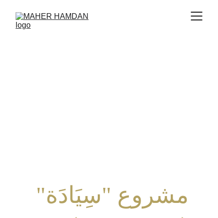
مشروع "سِيَادَة" 