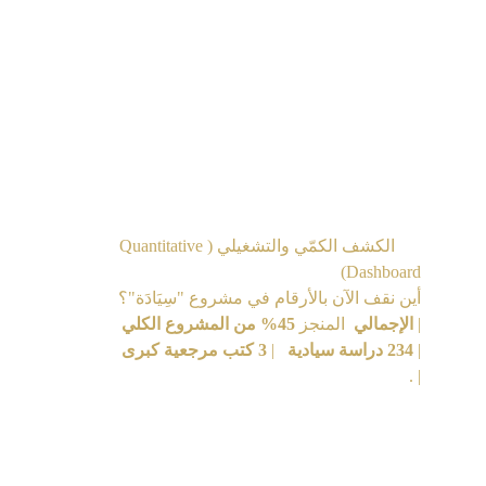
(الفهارس العميقة) لأول ثلاثة كتب إثبات 
نموذج:   
    1.  كتاب: صُلح الحديبية (تشريح تجميد 
الأسواق والاستحواذ الاستراتيجي الأعظم).
    2.  كتاب: غزوة الخندق (هندسة الجدار 
الناري المادي والدفاع السيبراني الرشيق).
    3.  كتاب: سوق المدينة (هندسة المحيط 
الأزرق وكسر الاحتكار المالي).
📊  
الكشف الكمّي والتشغيلي (Quantitative 
Dashboard)
أين نقف الآن بالأرقام في مشروع "سِيَادَة"؟
| 
الإجمالي
  المنجز 
45% من المشروع الكلي
| 
234 دراسة سيادية
   | 
3 كتب مرجعية كبرى
| .