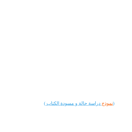
📙 الكتاب الثالث - كتاب: اقْتِصَادُ النُّور (الاقتصاد والمالية)
سوق المدينة: هندسة المحيط الأزرق وكسر 
الاحتكار المالي
(
نموذج
 دراسة حالة و مسودة الكتاب )